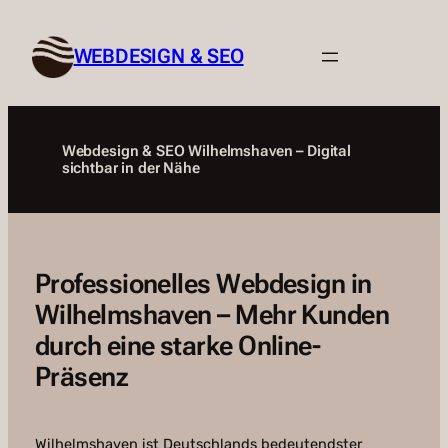
Zum
Inhalt
WEBDESIGN & SEO
springen
Webdesign & SEO Wilhelmshaven – Digital
sichtbar in der Nähe
Professionelles Webdesign in
Wilhelmshaven – Mehr Kunden
durch eine starke Online-
Präsenz
Wilhelmshaven ist Deutschlands bedeutendster