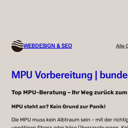
Zum
Inhalt
springen
WEBDESIGN & SEO
Alle
MPU Vorbereitung | bunde
Top
MPU-Beratung – Ihr Weg zurück zum
MPU steht an? Kein Grund zur Panik!
Die MPU muss kein Albtraum sein – mit der richt
unnötigen Stress oder böse Überraschungen. Keine